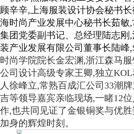
顾辛辛,上海服装设计协会秘书长
海时尚产业发展中心秘书长茹敏,
集团党委副书记、总经理陆志刚,
装产业发展有限公司董事长陆峰,
时尚学院院长金宏渊,浙江森马服
公司设计高级专家王卿,独立
KOL
人徐峰立,常熟百成汇公司
33
潮牌
吉等领导嘉宾亲临现场,一睹
12
位
作,也共同见证了金银铜奖与优胜
加身的辉煌时刻。