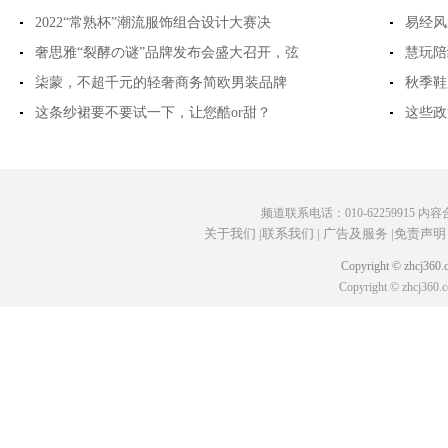
2022“常熟杯”潮流服饰组合设计大赛决
易经风
奢思雅“裂酵の谜”品牌发布会盛大召开，弦
慧玩陪
柒蒙，不超千元的轻奢商务简欧男装品牌
秋季鞋履
这条纱裙要不要试一下，让您酷or甜？
这些政
频道联系电话：010-62259915 内容合作
关于我们 |
联系我们 |
广告及服务 |
免责声明 
Copyright © zhcj
Copyright © zhcj