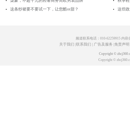
柒蒙，不超千元的轻奢商务简欧男装品牌
秋季鞋履
这条纱裙要不要试一下，让您酷or甜？
这些政
频道联系电话：010-62259915 内容合作
关于我们 |
联系我们 |
广告及服务 |
免责声明 
Copyright © zhcj
Copyright © zhcj