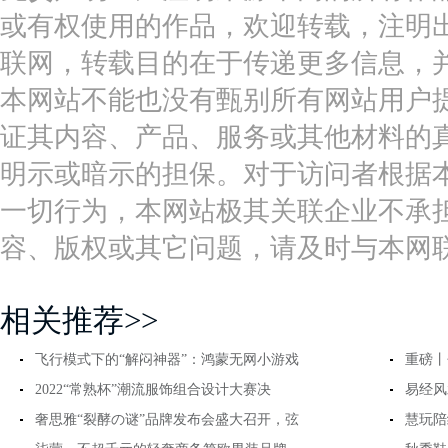
或有权使用的作品，欢迎转载，注明
联网，转载目的在于传递更多信息，
本网站不能也没有甄别所有网站用户
证其内容、产品、服务或其他材料的
明示或暗示的担保。对于访问者根据
一切行为，本网站极其关联企业不承担
容、版权或其它问题，请及时与本网
相关推荐>>
飞行模式下的“解闷神器”：鸿蒙无网小游戏
重磅丨
2022“常熟杯”潮流服饰组合设计大赛决
易经风
奢思雅“裂酵の谜”品牌发布会盛大召开，弦
慧玩陪